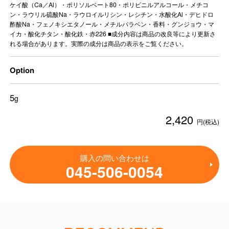
ケイ酸（Ca／Al）・ポリソルベート80・ポリビニルアルコール・メチコ
ン・ラウリル硫酸Na・ラウロイルリシン・レシチン・水酸化Al・デヒドロ
酢酸Na・フェノキシエタノール・メチルパラベン・香料・グンジョウ・マ
イカ・酸化チタン・酸化鉄・赤226 ■成分内容は商品の改良等により更新さ
れる場合があります。実際の成分は商品の表示をご覧ください。
Option
5
g
2,420
円(税込)
購入の問い合わせは
045-506-0054