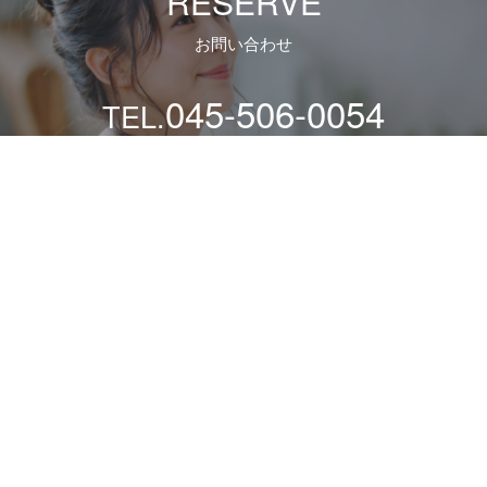
RESERVE
お問い合わせ
045-506-0054
TEL.
[営業時間] 月～土：10時～21時 / 日祝：10時～19時/
電話での
当日施術ご予約は、早めにお願いいたします。 [定休日] 火曜
日
ヘアインアプレ
>
インプレア アイブロウ マスカラ Nアイリ
スPU102
ABOUT
MENU