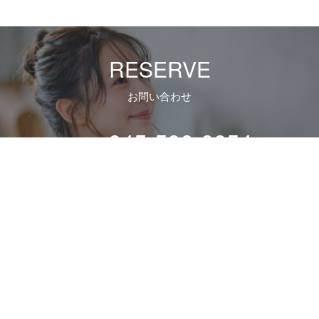
RESERVE
お問い合わせ
045-506-0054
TEL.
[営業時間] 月～土：10時～21時 / 日祝：10時～19時/
電話での
当日施術ご予約は、早めにお願いいたします。 [定休日] 火曜
日
ヘアインアプレ
>
ホワイトニング レーザーショット 【医薬
部外品】