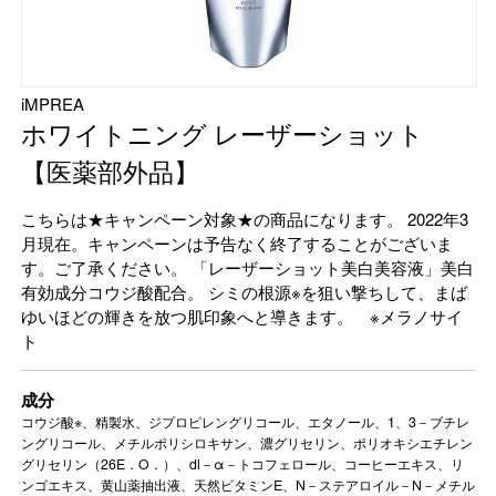
iMPREA
ホワイトニング レーザーショット
【医薬部外品】
こちらは★キャンペーン対象★の商品になります。 2022年3
月現在。キャンペーンは予告なく終了することがございま
す。ご了承ください。 「レーザーショット美白美容液」美白
有効成分コウジ酸配合。 シミの根源※を狙い撃ちして、まば
ゆいほどの輝きを放つ肌印象へと導きます。 ※メラノサイ
ト
成分
コウジ酸※、精製水、ジプロピレングリコール、エタノール、1、3－ブチレ
ングリコール、メチルポリシロキサン、濃グリセリン、ポリオキシエチレン
グリセリン（26E．O．）、dl－α－トコフェロール、コーヒーエキス、リ
ンゴエキス、黄山薬抽出液、天然ビタミンE、N－ステアロイル－N－メチル