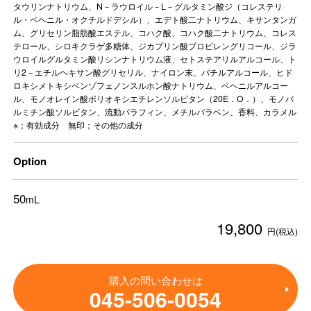
タウリンナトリウム、N－ラウロイル－L－グルタミン酸ジ（コレステリ
ル・ベヘニル・オクチルドデシル）、エデト酸二ナトリウム、キサンタンガ
ム、グリセリン脂肪酸エステル、コハク酸、コハク酸二ナトリウム、コレス
テロール、シロキクラゲ多糖体、ジカプリン酸プロピレングリコール、ジラ
ウロイルグルタミン酸リシンナトリウム液、セトステアリルアルコール、ト
リ2－エチルヘキサン酸グリセリル、ナイロン末、バチルアルコール、ヒド
ロキシメトキシベンゾフェノンスルホン酸ナトリウム、ベヘニルアルコー
ル、モノオレイン酸ポリオキシエチレンソルビタン（20E．O．）、モノパ
ルミチン酸ソルビタン、流動パラフィン、メチルパラベン、香料、カラメル
※；有効成分 無印；その他の成分
Option
50
mL
19,800
円(税込)
購入の問い合わせは
045-506-0054