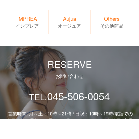
iMPREA
Aujua
Others
インプレア
オージュア
その他商品
RESERVE
お問い合わせ
045-506-0054
TEL.
[営業時間] 月～土：10時～21時 / 日祝：10時～19時/
電話での
当日施術ご予約は、早めにお願いいたします。 [定休日] 火曜
日