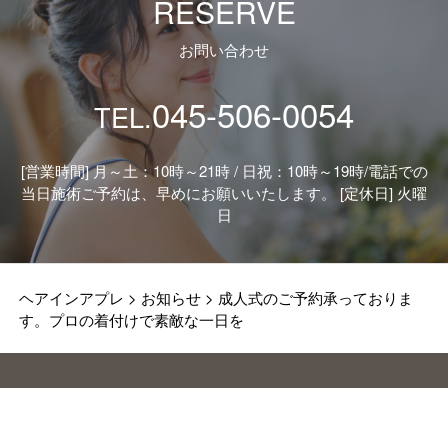
RESERVE
お問い合わせ
045-506-0054
TEL.
[営業時間] 月～土：10時～21時 / 日祝：10時～19時/
電話での
当日施術ご予約は、早めにお願いいたします。 [定休日] 火曜
日
ヘアインアプレ
>
お知らせ
>
成人式のご予約承っておりま
す。プロの着付けで素敵な一日を
ABOUT
MENU