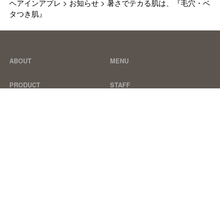
ヘアインアプレ
>
お知らせ
>
暑さでテカる肌は、『毛穴・ベ
タつき肌』
ABOUT
MENU
PRODUCT
STAFF
ACCESS
RESERVE
BLOG