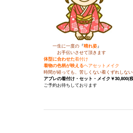
一生に一度の
『
晴れ姿
』
お手伝いさせて頂きます
体型に合わせた
着付け
着物の色柄が映える
ヘアセットメイク
時間が経っても、苦しくない
着くずれしない
アプレの着付け・セット・メイク￥30,800(税
ご予約お待ちしております