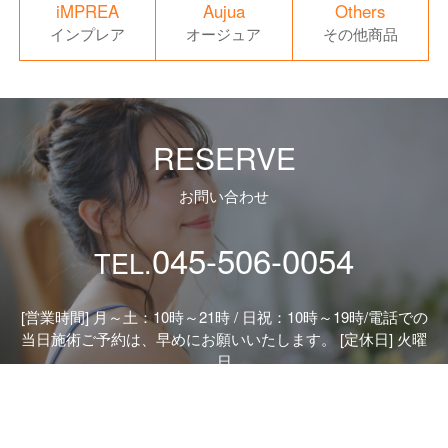
iMPREA
Aujua
Others
インプレア
オージュア
その他商品
RESERVE
お問い合わせ
045-506-0054
TEL.
[営業時間] 月～土：10時～21時 / 日祝：10時～19時/
電話での
当日施術ご予約は、早めにお願いいたします。 [定休日] 火曜
日
ヘアインアプレ
>
エルミスタ ヘアードライヤー・交換用 エ