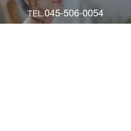
045-506-0054
TEL.
[営業時間] 月～土：10時～21時 / 日祝：10時～19時/
電話での
当日施術ご予約は、早めにお願いいたします。 [定休日] 火曜
日
ヘアインアプレ
>
オージュア フェリアージュ ボディクリー
ム リラックスムード
ABOUT
MENU
PRODUCT
STAFF
ACCESS
RESERVE