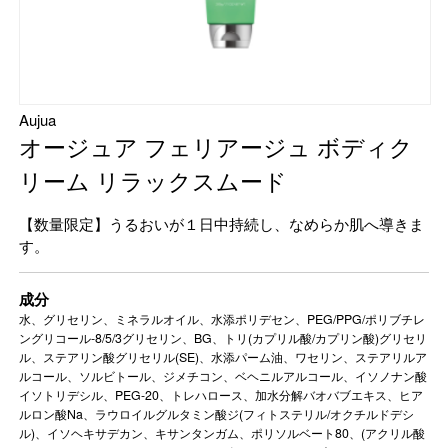
Aujua
オージュア フェリアージュ ボディク
リーム リラックスムード
【数量限定】うるおいが１日中持続し、なめらか肌へ導きま
す。
成分
水、グリセリン、ミネラルオイル、水添ポリデセン、PEG/PPG/ポリブチレ
ングリコール-8/5/3グリセリン、BG、トリ(カプリル酸/カプリン酸)グリセリ
ル、ステアリン酸グリセリル(SE)、水添パーム油、ワセリン、ステアリルア
ルコール、ソルビトール、ジメチコン、ベヘニルアルコール、イソノナン酸
イソトリデシル、PEG-20、トレハロース、加水分解バオバブエキス、ヒア
ルロン酸Na、ラウロイルグルタミン酸ジ(フィトステリル/オクチルドデシ
ル)、イソヘキサデカン、キサンタンガム、ポリソルベート80、(アクリル酸