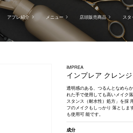
アプレ紹介
メニュー
店頭販売商品
スタ
iMPREA
インプレア クレンジ
透明感のある、つるんとなめらか
れた手で使用しても高いメイク落
スタンス（耐水性）処方」を採 
フのメイクもしっかり 落としま
も使用可 能です。
成分