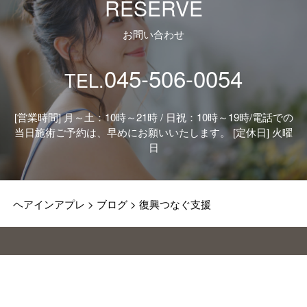
RESERVE
お問い合わせ
045-506-0054
TEL.
[営業時間] 月～土：10時～21時 / 日祝：10時～19時/
電話での
当日施術ご予約は、早めにお願いいたします。 [定休日] 火曜
日
ヘアインアプレ
>
ブログ
>
復興つなぐ支援
ABOUT
MENU
PRODUCT
STAFF